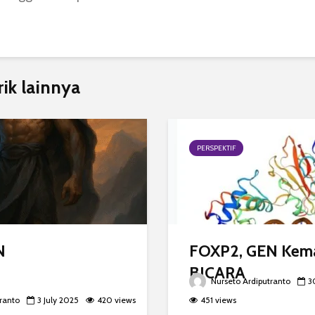
rik lainnya
PERSPEKTIF
N
FOXP2, GEN Ke
BICARA
Nurseto Ardiputranto
3
ranto
3 July 2025
420 views
451 views