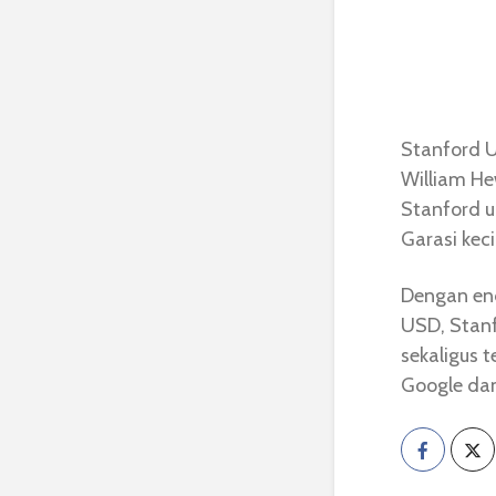
Stanford U
William He
Stanford un
Garasi kec
Dengan en
USD, Stanf
sekaligus 
Google dan