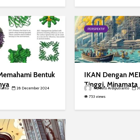
PERSPEKTIF
Memahami Bentuk
IKAN Dengan ME
nya
Tinggi, Minamata
ranto
28 December 2024
Nurseto Ardiputranto
3
753 views