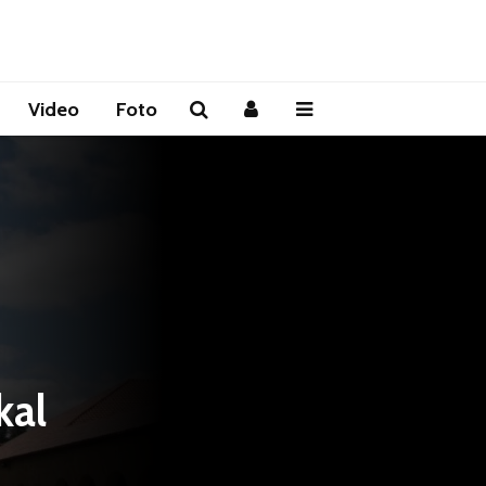
Video
Foto
kal