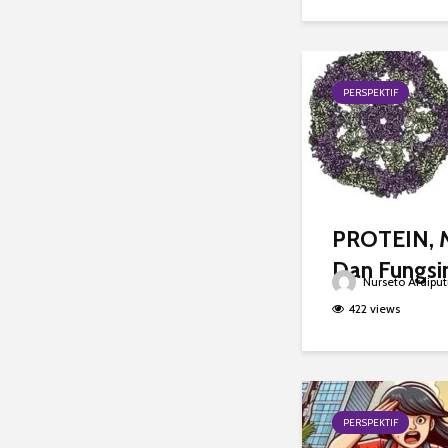
PERSPEKTIF
PROTEIN, 
Dan Fungsi
Nurseto Ardiput
422 views
PERSPEKTIF