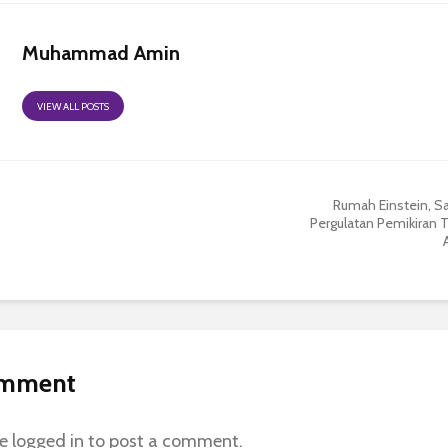
Muhammad Amin
VIEW ALL POSTS
Rumah Einstein, Sa
Pergulatan Pemikiran 
omment
be
logged in
to post a comment.