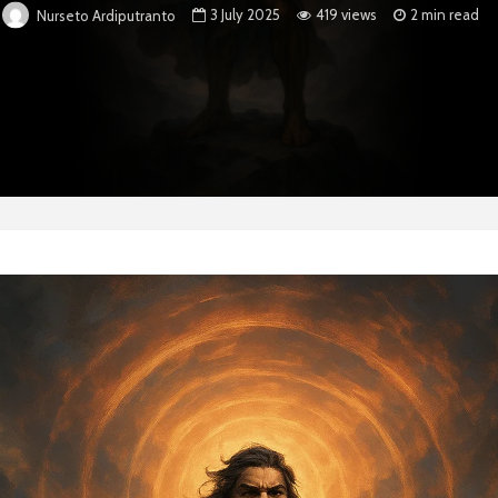
3 July 2025
419 views
2 min read
Nurseto Ardiputranto