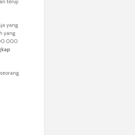
n teruji
.
aja yang
ah yang
.000.000
gkap
k seorang