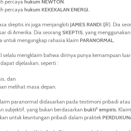
bih percaya
hukum NEWTON
.
bih percaya
hukum KEKEKALAN ENERGI.
sa skeptis ini juga menjangkiti
JAMES RANDI
(JR). Dia se
sar di Amerika. Dia seorang
SKEPTIS
, yang menggunakan
a untuk mengungkap rahasia klaim
PARANORMAL
.
 selalu mengklaim bahwa dirinya punya kemampuan luar
dapat dijelaskan, seperti :
sis, dan
uan melihat masa depan.
laim paranormal didasarkan pada testimoni pribadi atau
 subjektif, yang bukan berdasarkan
bukti² empiris.
Klaim 
an untuk keuntungan pribadi dalam praktek
PERDUKUN