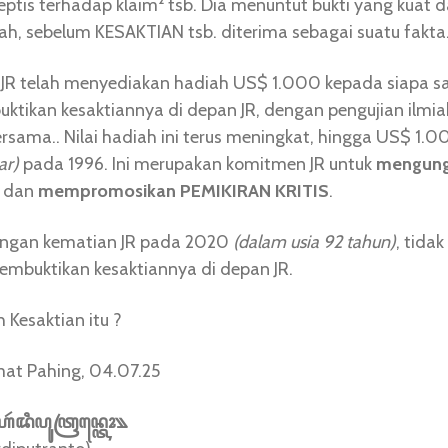
keptis terhadap klaim² tsb. Dia menuntut bukti yang kuat da
iah, sebelum KESAKTIAN tsb. diterima sebagai suatu fakta
 JR telah menyediakan hadiah US$ 1.000 kepada siapa s
ktikan kesaktiannya di depan JR, dengan pengujian ilmi
bersama.. Nilai hadiah ini terus meningkat, hingga US$ 1
ar)
pada 1996. Ini merupakan komitmen JR untuk
mengun
dan
mempromosikan PEMIKIRAN KRITIS
.
ngan kematian JR pada 2020
(dalam usia 92 tahun)
, tida
embuktikan kesaktiannya di depan JR.
 Kesaktian itu ?
umat Pahing, 04.07.25
ꦂꦢꦶꦥꦸꦠꦿꦤ꧀ꦠꦺꦴ꧉