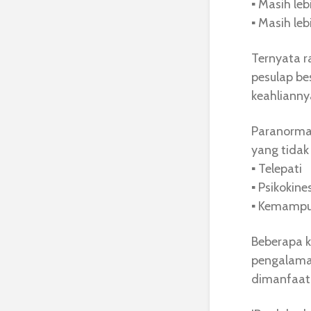
▪︎ Masih le
▪︎ Masih le
Ternyata ra
pesulap be
keahlianny
Paranormal
yang tidak 
▪︎ Telepati
▪︎ Psikokine
▪︎ Kemamp
Beberapa k
pengalaman
dimanfaatk