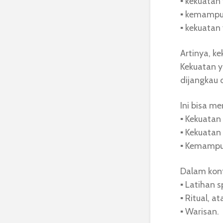
▪︎ kekuatan
▪︎ kemampu
▪︎ kekuata
Artinya, k
Kekuatan y
dijangkau 
Ini bisa me
▪︎ Kekuatan 
▪︎ Kekuatan
▪︎ Kemampu
Dalam kont
▪︎ Latihan s
▪︎ Ritual, at
▪︎ Warisan.