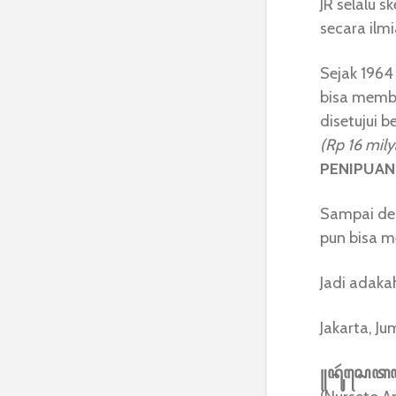
JR selalu s
secara ilm
Sejak 1964
bisa membu
disetujui 
(Rp 16 mily
PENIPUAN
Sampai de
pun bisa m
Jadi adakah
Jakarta, J
꧋ꦤꦸꦂꦱꦺꦠꦲ