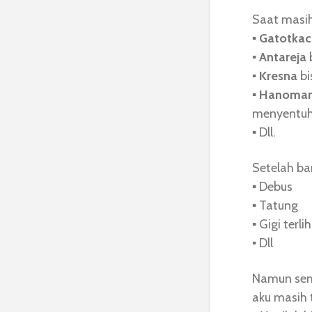
Saat masih
▪︎
Gatotkac
▪︎
Antareja
▪︎
Kresna
bi
▪︎
Hanoma
menyentuh 
▪︎ Dll.
Setelah ba
▪︎ Debus
▪︎ Tatung
▪︎ Gigi ter
▪︎ Dll
Namun semu
aku masih 