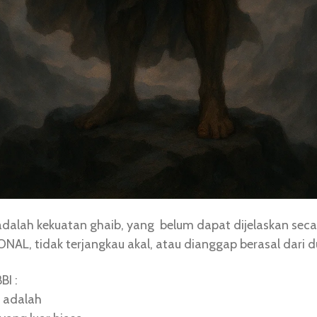
adalah kekuatan ghaib, yang belum dapat dijelaskan seca
NAL, tidak terjangkau akal, atau dianggap berasal dari du
BI :
” adalah