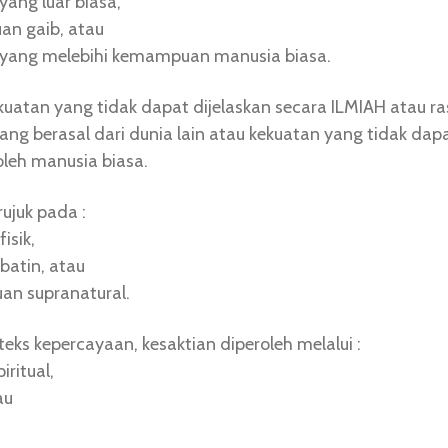
 yang luar biasa,
an gaib, atau
n yang melebihi kemampuan manusia biasa.
ekuatan yang tidak dapat dijelaskan secara ILMIAH atau ra
ang berasal dari dunia lain atau kekuatan yang tidak dap
oleh manusia biasa.
rujuk pada :
fisik,
 batin, atau
an supranatural.
eks kepercayaan, kesaktian diperoleh melalui :
piritual,
au