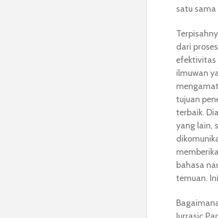
satu sama 
Terpisahny
dari prose
efektivita
ilmuwan ya
mengamati
tujuan pen
terbaik. D
yang lain, 
dikomunikas
memberikan
bahasa nar
temuan. In
Bagaimana 
Jurrasic Pa