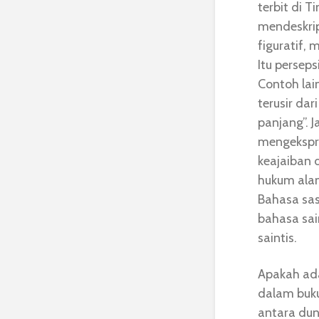
terbit di T
mendeskrip
figuratif, 
Itu perseps
Contoh lai
terusir dar
panjang”. 
mengekspre
keajaiban
hukum alam
Bahasa sa
bahasa sai
saintis.
Apakah ad
dalam buku
antara dun