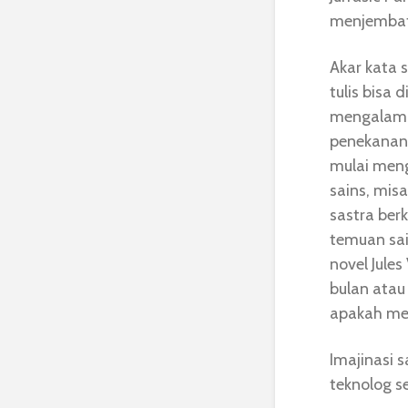
menjembata
Akar kata 
tulis bisa
mengalami p
penekanann
mulai meng
sains, mis
sastra ber
temuan sai
novel Jule
bulan atau
apakah men
Imajinasi s
teknolog s