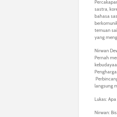
Percakapan
sastra, ko
bahasa sas
berkomunik
temuan sai
yang mengi
Nirwan Dew
Pernah men
kebudayaan
Penghargaa
Perbincang
langsung m
Lukas: Apa
Nirwan: Bi