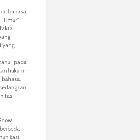
tra, bahasa
i Timur”.
fakta.
 yang
si yang
tahui, pada
kan hukum-
i bahasa.
 sedangkan
nitas
 Snow
 berbeda
munikasi