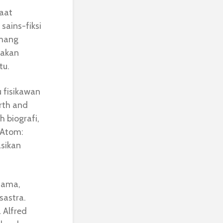
saat
sains-fiksi
emang
 akan
tu.
u fisikawan
rth and
h biografi,
“Atom:
asikan
tama,
sastra.
 Alfred