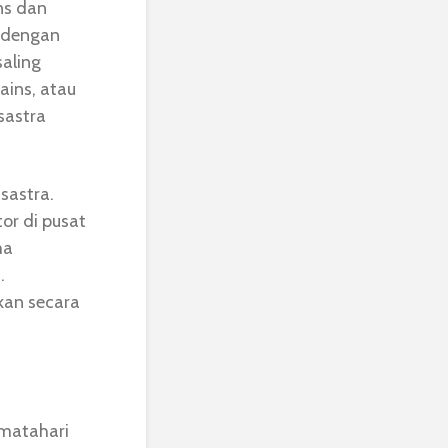
ns dan
a dengan
saling
ains, atau
sastra
sastra.
or di pusat
ma
.
kan secara
“matahari