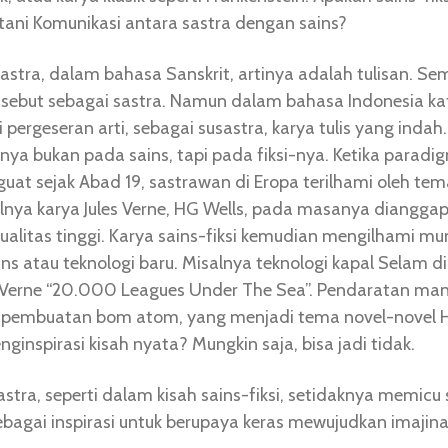
ni Komunikasi antara sastra dengan sains?
sastra, dalam bahasa Sanskrit, artinya adalah tulisan. Sem
 disebut sebagai sastra. Namun dalam bahasa Indonesia ka
ergeseran arti, sebagai susastra, karya tulis yang indah. 
ya bukan pada sains, tapi pada fiksi-nya. Ketika paradi
uat sejak Abad 19, sastrawan di Eropa terilhami oleh t
alnya karya Jules Verne, HG Wells, pada masanya dianggap
kualitas tinggi. Karya sains-fiksi kemudian mengilhami m
ns atau teknologi baru. Misalnya teknologi kapal Selam di
s Verne “20.000 Leagues Under The Sea”. Pendaratan man
 pembuatan bom atom, yang menjadi tema novel-novel H
ginspirasi kisah nyata? Mungkin saja, bisa jadi tidak.
astra, seperti dalam kisah sains-fiksi, setidaknya memicu 
ebagai inspirasi untuk berupaya keras mewujudkan imajinas