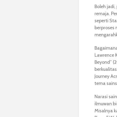
Boleh jadi
remaja. Pe
seperti St
berproses 
mengarahka
Bagaimana 
Lawrence K
Beyond” (2
berkualita
Journey Ac
tema sains
Narasi sai
ilmuwan bi
Misalnya k