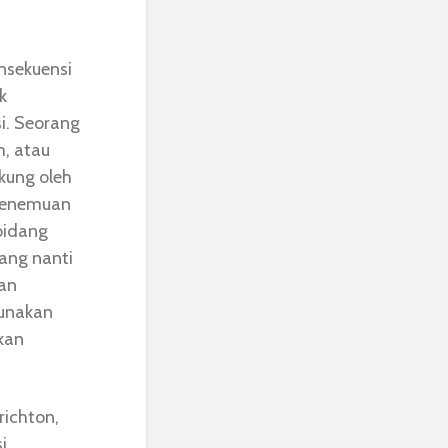
nsekuensi
k
i. Seorang
m, atau
kung oleh
 penemuan
 bidang
yang nanti
dan
gunakan
ikan
richton,
i