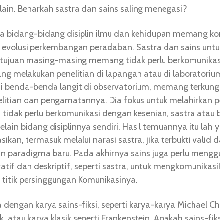
lain. Benarkah sastra dan sains saling menegasi?
a bidang-bidang disiplin ilmu dan kehidupan memang ko
s evolusi perkembangan peradaban. Sastra dan sains untu
s tujuan masing-masing memang tidak perlu berkomunikas
ng melakukan penelitian di lapangan atau di laboratoriu
 benda-benda langit di observatorium, memang terkung
elitian dan pengamatannya. Dia fokus untuk melahirkan
ia tidak perlu berkomunikasi dengan kesenian, sastra atau
selain bidang disiplinnya sendiri. Hasil temuannya itu lah 
ikan, termasuk melalui narasi sastra, jika terbukti valid 
 paradigma baru. Pada akhirnya sains juga perlu meng
atif dan deskriptif, seperti sastra, untuk mengkomunikas
i titik persinggungan Komunikasinya.
dengan karya sains-fiksi, seperti karya-karya Michael Ch
rk, atau karya klasik seperti Frankenstein. Apakah sains-fiks