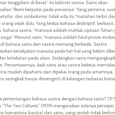
imur tenggelam di Barat”. Ini kalimat sastra. Sains akan
sikan “Bumi berputar pada porosnya”. Yang pertama, sas
metafor, dan simbolisme; tidak ada itu “matahari terbit dar
i orang sejak dulu. Yang kedua bahasa deskriptif, berbasis 
n, bahasa sastra, “manusia adalah mahluk ciptaan Tuhan
i surga”. Menurut sains “manusia adalah hasil proses evolu
Jadi bahasa sains dan sastra memang berbeda. Sastra
sikan ketakjuban manusia pada hal-hal yang belum dike
 dan ketakutan pada alam. Sedangkan sains mengungkap
. Persamaannya, baik sains atau sastra bekerja memaka
stra mudah dipahami dan dipakai orang pada umumnya,
ns seringkali hanya dimengerti di kalangan terbatas komu
a pertentangan bahasa sastra dengan bahasa sains? CP
 “The Two Cultures” (1959) menguraikan adanya persepsi
ia humaniora (sastra) dan sains, yang seolah tidak berko