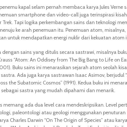
, penemu kapal selam pernah membaca karya Jules Verne 
nemuan smartphone dan video-call juga terinspirasi kisah 
ar Trek. Tapi logika perkembangan sains dan teknologi m
menuju ke arah penemuan itu. Penemuan atom, misalnya,
n untuk mendapatkan energi nuklir dari kekuatan atom i
dengan sains yang ditulis secara sastrawi, misalnya buk
rauss “Atom: An Oddisey from The Big Bang to Life on Ea
001). Buku sains ini menarasikan sejarah atom seolah kisa
s sastra. Ada juga karya sastrawan Isaac Asimov, berjudul 
ross the Subatomic Cosmos” (1991). Kedua buku ini menar
 sebagai sastra yang mudah dipahami dan menarik.
ns memang ada dua level cara mendeskripsikan. Level per
ologi, paleontologi atau geologi menggunakan penuturan 
arya Charles Darwin “On The Origin of Species” atau karya