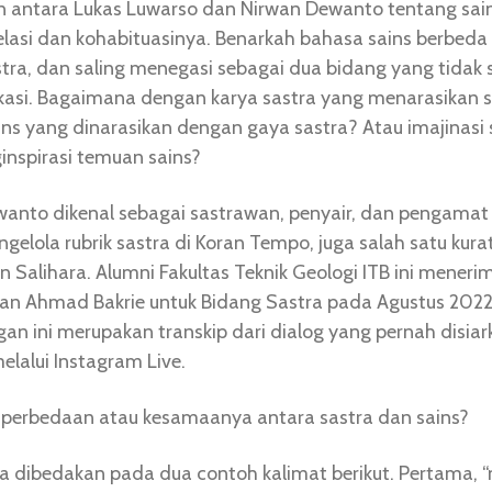
 antara Lukas Luwarso dan Nirwan Dewanto tentang sai
relasi dan kohabituasinya. Benarkah bahasa sains berbed
tra, dan saling menegasi sebagai dua bidang yang tidak 
asi. Bagaimana dengan karya sastra yang menarasikan s
ns yang dinarasikan dengan gaya sastra? Atau imajinasi 
nspirasi temuan sains?
anto dikenal sebagai sastrawan, penyair, dan pengamat 
gelola rubrik sastra di Koran Tempo, juga salah satu kurat
 Salihara. Alumni Fakultas Teknik Geologi ITB ini meneri
n Ahmad Bakrie untuk Bidang Sastra pada Agustus 2022
an ini merupakan transkip dari dialog yang pernah disiar
elalui Instagram Live.
 perbedaan atau kesamaanya antara sastra dan sains?
sa dibedakan pada dua contoh kalimat berikut. Pertama, 