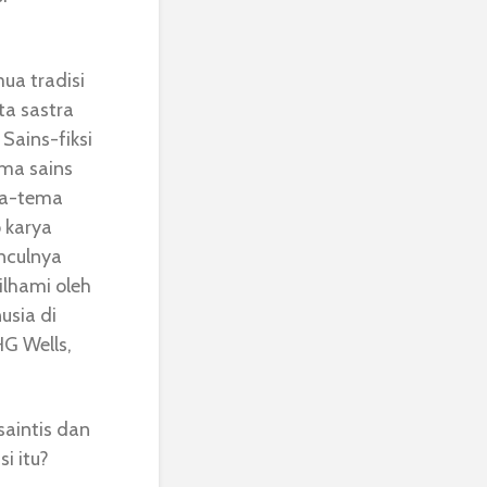
ua tradisi
ta sastra
Sains-fiksi
gma sains
ema-tema
 karya
unculnya
ilhami oleh
usia di
G Wells,
saintis dan
i itu?