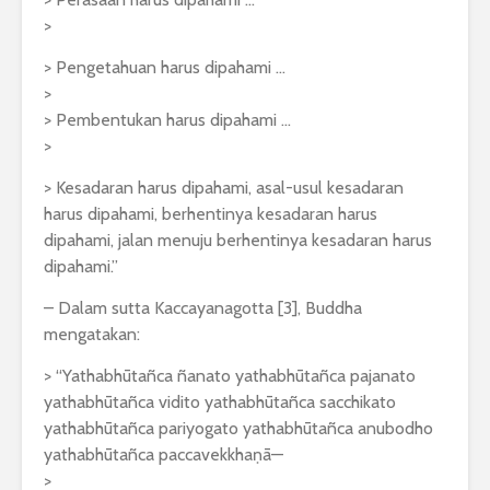
>
> Pengetahuan harus dipahami …
>
> Pembentukan harus dipahami …
>
> Kesadaran harus dipahami, asal-usul kesadaran
harus dipahami, berhentinya kesadaran harus
dipahami, jalan menuju berhentinya kesadaran harus
dipahami.”
– Dalam sutta Kaccayanagotta [3], Buddha
mengatakan:
> “Yathabhūtañca ñanato yathabhūtañca pajanato
yathabhūtañca vidito yathabhūtañca sacchikato
yathabhūtañca pariyogato yathabhūtañca anubodho
yathabhūtañca paccavekkhaṇā—
>