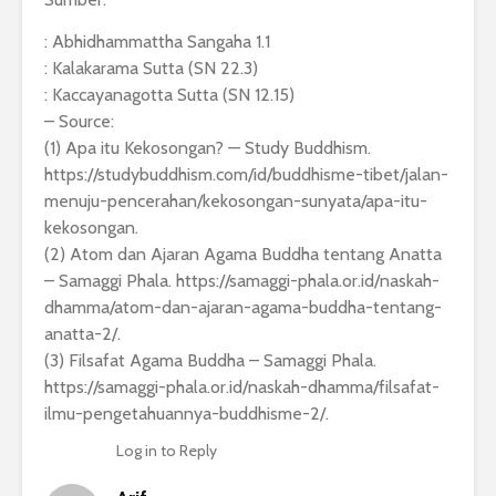
: Abhidhammattha Sangaha 1.1
: Kalakarama Sutta (SN 22.3)
: Kaccayanagotta Sutta (SN 12.15)
– Source:
(1) Apa itu Kekosongan? — Study Buddhism.
https://studybuddhism.com/id/buddhisme-tibet/jalan-
menuju-pencerahan/kekosongan-sunyata/apa-itu-
kekosongan
.
(2) Atom dan Ajaran Agama Buddha tentang Anatta
– Samaggi Phala.
https://samaggi-phala.or.id/naskah-
dhamma/atom-dan-ajaran-agama-buddha-tentang-
anatta-2/
.
(3) Filsafat Agama Buddha – Samaggi Phala.
https://samaggi-phala.or.id/naskah-dhamma/filsafat-
ilmu-pengetahuannya-buddhisme-2/
.
Log in to Reply