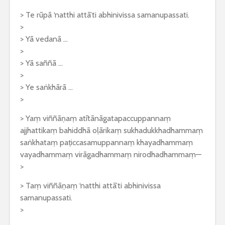
> Te rūpā ‘natthi attā’ti abhinivissa samanupassati.
>
> Yā vedanā …
>
> Yā saññā …
>
> Ye saṅkhārā …
>
> Yaṃ viññāṇaṃ atītānāgatapaccuppannaṃ
ajjhattikaṃ bahiddhā oḷārikaṃ sukhadukkhadhammaṃ
saṅkhataṃ paṭiccasamuppannaṃ khayadhammaṃ
vayadhammaṃ virāgadhammaṃ nirodhadhammaṃ—
>
> Taṃ viññāṇaṃ ‘natthi attā’ti abhinivissa
samanupassati.
>