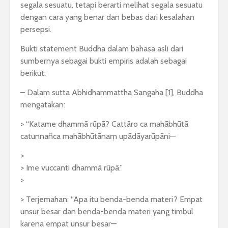
segala sesuatu, tetapi berarti melihat segala sesuatu
dengan cara yang benar dan bebas dari kesalahan
persepsi.
Bukti statement Buddha dalam bahasa asli dari
sumbernya sebagai bukti empiris adalah sebagai
berikut:
– Dalam sutta Abhidhammattha Sangaha [1], Buddha
mengatakan:
> “Katame dhammā rūpā? Cattāro ca mahābhūtā
catunnañca mahābhūtānaṃ upādāyarūpāni—
>
> Ime vuccanti dhammā rūpā.”
>
> Terjemahan: “Apa itu benda-benda materi? Empat
unsur besar dan benda-benda materi yang timbul
karena empat unsur besar—