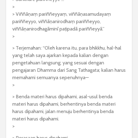
>
> Viññāṇaṃ pariññeyyaṃ, viññāṇasamudayaṃ
pariññeyyo, viññāṇanirodhaṃ pariññeyyo,
viññāṇanirodhagāminī paṭipadā pariññeyyā.”
>
> Terjemahan: “Oleh karena itu, para bhikkhu, hal-hal
yang telah saya ajarkan kepada kalian dengan
pengetahuan langsung; yang sesuai dengan
pengajaran Dhamma dari Sang Tathagata; kalian harus
memahami semuanya sepenuhnya—
>
> Benda materi harus dipahami, asal-usul benda
materi harus dipahami, berhentinya benda materi
harus dipahami, jalan menuju berhentinya benda
materi harus dipahami.
>
> Perasaan harus dipahami …