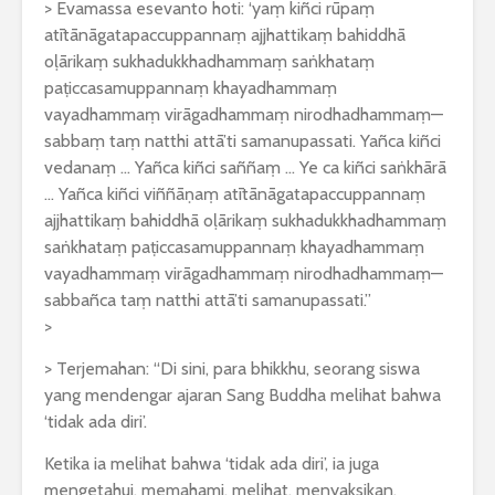
> Evamassa esevanto hoti: ‘yaṃ kiñci rūpaṃ
atītānāgatapaccuppannaṃ ajjhattikaṃ bahiddhā
oḷārikaṃ sukhadukkhadhammaṃ saṅkhataṃ
paṭiccasamuppannaṃ khayadhammaṃ
vayadhammaṃ virāgadhammaṃ nirodhadhammaṃ—
sabbaṃ taṃ natthi attā’ti samanupassati. Yañca kiñci
vedanaṃ … Yañca kiñci saññaṃ … Ye ca kiñci saṅkhārā
… Yañca kiñci viññāṇaṃ atītānāgatapaccuppannaṃ
ajjhattikaṃ bahiddhā oḷārikaṃ sukhadukkhadhammaṃ
saṅkhataṃ paṭiccasamuppannaṃ khayadhammaṃ
vayadhammaṃ virāgadhammaṃ nirodhadhammaṃ—
sabbañca taṃ natthi attā’ti samanupassati.”
>
> Terjemahan: “Di sini, para bhikkhu, seorang siswa
yang mendengar ajaran Sang Buddha melihat bahwa
‘tidak ada diri’.
Ketika ia melihat bahwa ‘tidak ada diri’, ia juga
mengetahui, memahami, melihat, menyaksikan,