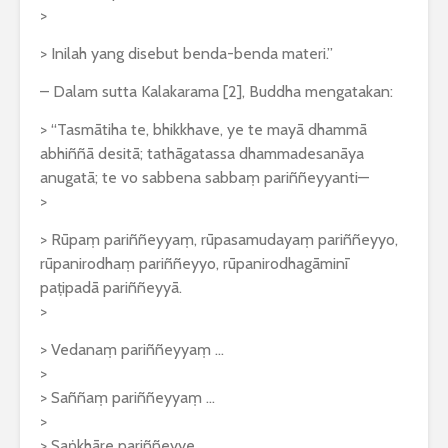
>
> Inilah yang disebut benda-benda materi.”
– Dalam sutta Kalakarama [2], Buddha mengatakan:
> “Tasmātiha te, bhikkhave, ye te mayā dhammā
abhiññā desitā; tathāgatassa dhammadesanāya
anugatā; te vo sabbena sabbaṃ pariññeyyanti—
>
> Rūpaṃ pariññeyyaṃ, rūpasamudayaṃ pariññeyyo,
rūpanirodhaṃ pariññeyyo, rūpanirodhagāminī
paṭipadā pariññeyyā.
>
> Vedanaṃ pariññeyyaṃ …
>
> Saññaṃ pariññeyyaṃ …
>
> Saṅkhāre pariññeyye …