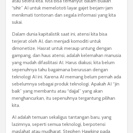
atau selera kita. Kita bisa terhanyut dalam buaian
“sihir” AI untuk memelototi layar gajet berjam-jam
menikmati tontonan dan segala informasi yang kita
sukai.
Dalam dunia kapitalistik saat ini, atensi kita bisa
terjerat oleh AI, dan menjadi komoditi untuk
dimonetize. Hasrat untuk meraup untung dengan
gampang, dan haus atensi, adalah kelemahan manusia
yang mudah difasilitasi AI. Harus diakusi, kita belum
sepenuhnya tahu bagaimana berurusan dengan
teknologi AI ini. Karena AI memang belum pernah ada
sebelumnya sebagai produk teknologi. Apakah AI “jin
baik” yang membantu atau “dajjal” yang akan
menghancurkan, itu sepenuhnya tergantung pilihan
kita.
AI adalah temuan sekaligus tantangan baru, yang
lazimnya, seperti semua teknologi, berpotensi
maslahat atau mudharat. Stephen Hawking pada