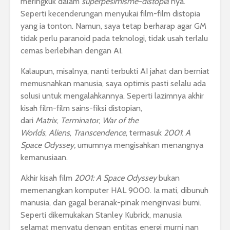
meringkuk dalam
superpesimisme-distopia
nya.
Seperti kecenderungan menyukai film-film distopia
yang ia tonton. Namun, saya tetap berharap agar GM
tidak perlu paranoid pada teknologi, tidak usah terlalu
cemas berlebihan dengan AI.
Kalaupun, misalnya, nanti terbukti AI jahat dan berniat
memusnahkan manusia, saya optimis pasti selalu ada
solusi untuk mengalahkannya. Seperti lazimnya akhir
kisah film-film sains-fiksi distopian,
dari
Matrix
,
Terminator
,
War of the
Worlds
,
Aliens
,
Transcendence
, termasuk
2001
:
A
Space Odyssey,
umumnya
mengisahkan menangnya
kemanusiaan.
Akhir kisah film
2001: A Space Odyssey
bukan
memenangkan komputer HAL 9000. Ia mati, dibunuh
manusia, dan gagal beranak-pinak menginvasi bumi.
Seperti dikemukakan Stanley Kubrick, manusia
selamat menyatu dengan entitas energi murni nan