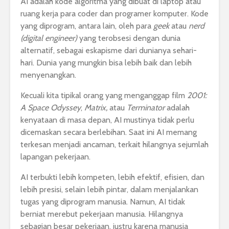
AI adalah kode algoritma yang dibuat di laptop atau
ruang kerja para coder dan programer komputer. Kode
yang diprogram, antara lain, oleh para
geek
atau
nerd
(digital engineer)
yang terobsesi dengan dunia
alternatif, sebagai eskapisme dari dunianya sehari-
hari. Dunia yang mungkin bisa lebih baik dan lebih
menyenangkan.
Kecuali kita tipikal orang yang menganggap film
2001:
A Space Odyssey
,
Matrix,
atau
Terminator
adalah
kenyataan di masa depan, AI mustinya tidak perlu
dicemaskan secara berlebihan. Saat ini AI memang
terkesan menjadi ancaman, terkait hilangnya sejumlah
lapangan pekerjaan.
AI terbukti lebih kompeten, lebih efektif, efisien, dan
lebih presisi, selain lebih pintar, dalam menjalankan
tugas yang diprogram manusia. Namun, AI tidak
berniat merebut pekerjaan manusia. Hilangnya
sebagian besar pekerjaan, justru karena manusia