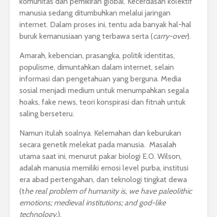
komunitas dan pemikiran global. Kecerdasan kolektif
manusia sedang ditumbuhkan melalui jaringan
internet. Dalam proses ini, tentu ada banyak hal-hal
buruk kemanusiaan yang terbawa serta (
carry-over
).
Amarah, kebencian, prasangka, politik identitas,
populisme, dimuntahkan dalam internet, selain
informasi dan pengetahuan yang berguna. Media
sosial menjadi medium untuk menumpahkan segala
hoaks, fake news, teori konspirasi dan fitnah untuk
saling berseteru.
Namun itulah soalnya. Kelemahan dan keburukan
secara genetik melekat pada manusia. Masalah
utama saat ini, menurut pakar biologi E.O. Wilson,
adalah manusia memiliki emosi level purba, institusi
era abad pertengahan, dan teknologi tingkat dewa
(t
he real problem of humanity is, we have paleolithic
emotions; medieval institutions; and god-like
technology.
).