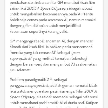
perubahan dan kebaruan itu. GM memakai kisah film
sains-fiksi
2001: A Space Odyssey,
sebagai nubuat
untuk mengabarkan kecemasannya pada AI. Tentu
boleh saja cemas pada ancaman AI, namun memakai
dongeng film distopian untuk menjustifikasi
kecemasan sepertinya kurang valid.
GM mengangkat soal ancaman AI, dengan mencari
hikmah dari kisah fiksi. Ia bahkan perlu mencemooh
“mereka yang tak cemas-AI” sebagai “
para
superoptimis”
yang melihat kemajuan teknologi
dengan berser-seri, dan menyambut AI seakan-akan
juru selamat.
Problem paradigmatik GM, sebagai
punggawa
superpesimis
, adalah gemar memakai kisah
fiksi untuk menyuarakan pesiimismenya. Film
2001: A
Space Odyssey
jelas tidak memadai sebagai referensi
untuk memahami problematik AI di dunia real. Kutipan