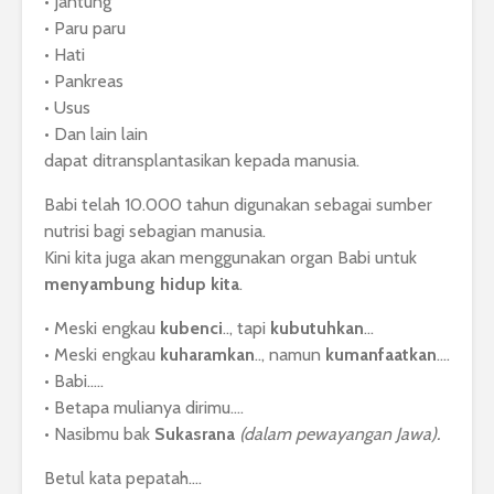
• Jantung
• Paru paru
• Hati
• Pankreas
• Usus
• Dan lain lain
dapat ditransplantasikan kepada manusia.
Babi telah 10.000 tahun digunakan sebagai sumber
nutrisi bagi sebagian manusia.
Kini kita juga akan menggunakan organ Babi untuk
menyambung hidup
kita
.
• Meski engkau
kubenci
.., tapi
kubutuhkan
…
• Meski engkau
kuharamkan
.., namun
kumanfaatkan
….
• Babi…..
• Betapa mulianya dirimu….
• Nasibmu bak
Sukasrana
(dalam pewayangan Jawa).
Betul kata pepatah….