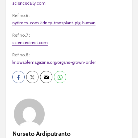
sciencedaily.com
Ref no.6 :
nytimes-com.kidney-transplant-pig-human
Ref no.7 :
sciencedirect.com
Ref no.8 :
knowablemagazine.org/organs-grown-order
Nurseto Ardiputranto