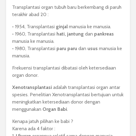
Transplantasi organ tubuh baru berkembang di paruh
terakhir abad 20 :
• 1954, Transplantasi
ginjal
manusia ke manusia.
• 1960, Transplantasi
hati, jantung
dan
pankreas
manusia ke manusia.
• 1980, Transplantasi
paru paru
dan
usus
manusia ke
manusia.
Frekuensi transplantasi dibatasi oleh ketersediaan
organ donor.
Xenotransplantasi
adalah transplantasi organ antar
spesies. Penelitian Xenotransplantasi bertujuan untuk
meningkatkan ketersediaan donor dengan
menggunakan
Organ Babi
.
Kenapa jatuh pilihan ke babi ?
Karena ada 4 faktor :
1.
Ukuran
organnya relatif sama dengan manusia.