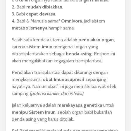
2. Babi
mudah dibiakkan
.
3. Babi
cepat dewasa
.
4. Babi & Manusia sama²
Omnivora
, jadi sistem
metabolismenya
hampir sama.
Salah satu kendala utama adalah
penolakan organ,
karena
sistem imun
mengenali organ yang
ditransplantasikan sebagai
benda asing
. Respon ini
akan mengakibatkan kegagalan transplantasi.
Penolakan transplantasi dapat dikurangi dengan
mengkonsumsi
obat Imunosupresif
sepanjang
hayatnya. Namun obat² ini juga memiliki banyak efek
samping
(potensi kanker dan infeksi).
Jalan keluarnya adalah
merekayasa
genetika
untuk
menipu Sistem Imun
, seolah organ babi bukanlah
benda asing yang harus ditolak.
Sel Babi memiliki molekul gula dan protein yang tidak