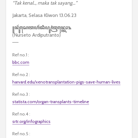
“Tak kenal.., maka tak sayang…”
Jakarta, Selasa Kliwon 13.06.23
꧋ꦤꦸꦂꦱꦺꦠꦲꦂꦢꦶꦥꦸꦠꦿꦤ꧀ꦠꦺꦴ꧉
(Nurseto Ardiputranto)
—–
Ref no.1 :
bbc.com
Ref no.2 :
harvard.edu/xenotransplantation-pigs-save-human-lives
Ref no.3 :
statista.com/organ-transplants-timeline
Ref no.4 :
srtr.org/infographics
Ref no.5 :