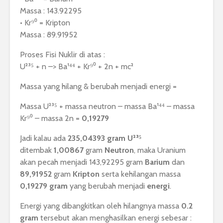
Massa : 143.92295
• Kr⁹⁰ = Kripton
Massa : 89.91952
Proses Fisi Nuklir di atas :
U²³⁵ + n –> Ba¹⁴⁴ + Kr⁹⁰ + 2n + mc²
Massa yang hilang & berubah menjadi energi =
Massa U²³⁵ + massa neutron – massa Ba¹⁴⁴ – massa
Kr⁹⁰ – massa 2n =
0,19279
Jadi kalau ada
235,04393 gram U²³⁵
ditembak
1,00867
gram
Neutron
, maka Uranium
akan pecah menjadi 143,92295 gram
Barium
dan
89,91952
gram
Kripton
serta kehilangan massa
0,19279 gram
yang berubah menjadi
energi
.
Energi yang dibangkitkan oleh hilangnya massa
0.2
gram
tersebut akan menghasilkan energi sebesar :