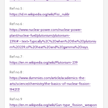
Ref no.5 :
https://id.m.wikipedia.org/wiki/Fisi_nuklir
Ref no.6 :
https://www.nuclear-power.com/nuclear-power-
plant/nuclear-fuel/plutonium/plutonium-
239/#:~:text=Typically%2C%20when%20the%20plutoniu
m%20239,of%20heat%20and%20gamma%20rays.
Ref no.7 :
https://en.m.wikipedia.org/wiki/Plutonium-239
Ref no.8 :
https://www.dummies.com/article/academics-the-
arts/science/chemistry/the-basics-of-nuclear-fission-
194217/
Ref no.9
https://en.m.wikipedia.org/wiki/Gun-type_fission_weapon