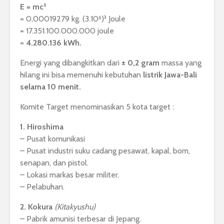
E = mc²
= 0,00019279 kg. (3.10⁸)² Joule
= 17.351.100.000.000 joule
=
4.280.136 kWh.
Energi yang dibangkitkan dari
± 0,2 gram
massa yang
hilang ini bisa memenuhi kebutuhan
listrik Jawa-Bali
selama 10 menit.
Komite Target menominasikan 5 kota target :
1. Hiroshima
– Pusat komunikasi
– Pusat industri suku cadang pesawat, kapal, bom,
senapan, dan pistol.
– Lokasi markas besar militer.
– Pelabuhan.
2. Kokura
(Kitakyushu)
– Pabrik amunisi terbesar di Jepang.