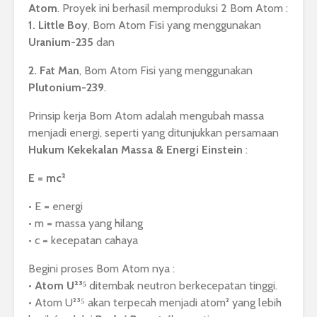
Atom
. Proyek ini berhasil memproduksi 2 Bom Atom :
1. Little Boy
, Bom Atom Fisi yang menggunakan
Uranium-235
dan
2. Fat Man
, Bom Atom Fisi yang menggunakan
Plutonium-239
.
Prinsip kerja Bom Atom adalah mengubah massa
menjadi energi, seperti yang ditunjukkan persamaan
Hukum Kekekalan Massa & Energi Einstein
:
E = mc²
• E = energi
• m = massa yang hilang
• c = kecepatan cahaya
Begini proses Bom Atom nya :
•
Atom U²³⁵
ditembak neutron berkecepatan tinggi.
• Atom U²³⁵ akan terpecah menjadi atom² yang lebih