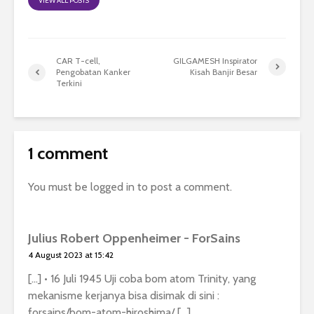
VIEW ALL POSTS
CAR T-cell,
GILGAMESH Inspirator
Pengobatan Kanker
Kisah Banjir Besar
Terkini
1 comment
You must be
logged in
to post a comment.
Julius Robert Oppenheimer - ForSains
4 August 2023 at 15:42
[…] • 16 Juli 1945 Uji coba bom atom Trinity, yang
mekanisme kerjanya bisa disimak di sini :
forsains/bom-atom-hiroshima/ […]