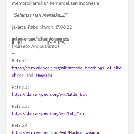
Memproklamirkan Kemerdekaan Indonesia
“Selamat Hari Merdeka…!!”
Jakarta, Rabu Kliwon, 17.08.22
꧋ꦤꦸꦂꦱꦺꦠꦲꦂꦢꦶꦥꦸꦠꦿꦤ꧀ꦠꦺꦴ꧉
(Nurseto Ardiputranto)
—
Ref no.1 :
https://en.m.wikipedia.org/wiki/Atomic_bombings_of_Hiro
shima_and_Nagasaki
Ref no.2 :
https://id.m.wikipedia.org/wiki/Little_Boy
Ref no.3 :
https://id.m.wikipedia.org/wiki/Fat_Man
Ref no.4 :
https://en.m.wikipedia.org/wiki/Nuclear_weapon