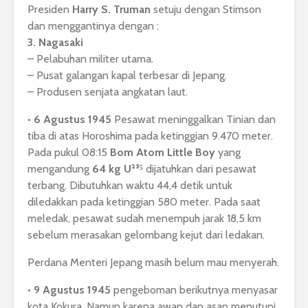
Presiden
Harry S. Truman
setuju dengan Stimson
dan menggantinya dengan :
3. Nagasaki
– Pelabuhan militer utama.
– Pusat galangan kapal terbesar di Jepang.
– Produsen senjata angkatan laut.
•
6 Agustus 1945
Pesawat meninggalkan Tinian dan
tiba di atas Horoshima pada ketinggian 9.470 meter.
Pada pukul 08:15
Bom Atom Little Boy
yang
mengandung
64 kg U²³⁵
dijatuhkan dari pesawat
terbang. Dibutuhkan waktu 44,4 detik untuk
diledakkan pada ketinggian 580 meter. Pada saat
meledak, pesawat sudah menempuh jarak 18,5 km
sebelum merasakan gelombang kejut dari ledakan.
Perdana Menteri Jepang masih belum mau menyerah.
•
9 Agustus 1945
pengeboman berikutnya menyasar
kota Kokura. Namun karena awan dan asap menutupi