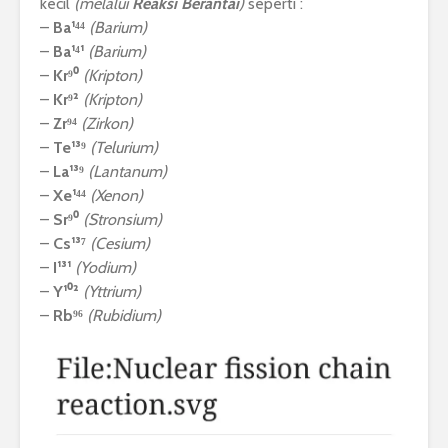
kecil
(melalui
Reaksi Berantai
)
seperti :
–
Ba¹⁴⁴
(Barium)
–
Ba¹⁴¹
(Barium)
–
Kr⁹⁰
(Kripton)
–
Kr⁹²
(Kripton)
–
Zr⁹⁴
(Zirkon)
–
Te¹³⁹
(Telurium)
–
La¹³⁹
(Lantanum)
–
Xe¹⁴⁴
(Xenon)
–
Sr⁹⁰
(Stronsium)
–
Cs¹³⁷
(Cesium)
–
I¹³¹
(Yodium)
–
Y¹⁰²
(Yttrium)
–
Rb⁹⁶
(Rubidium)