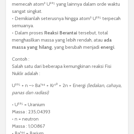
memecah atom² U²³⁵ yang lainnya dalam orde waktu
sangat singkat.
• Demikianlah seterusnya hingga atom² U²³⁵ terpecah
semuanya.
• Dalam proses
Reaksi Berantai
tersebut, total
menghasilkan massa yang lebih rendah, atau
ada
massa yang hilang
, yang berubah menjadi
energi
.
Contoh :
Salah satu dari beberapa kemungkinan reaksi Fisi
Nuklir adalah :
U²³⁵ + n –> Ba¹⁴⁴ + Kr⁹⁰ + 2n + Energi
(ledakan, cahaya,
panas dan radiasi)
• U²³⁵ = Uranium
Massa : 235,04393
• n = neutron
Massa : 1,00867
• Ba¹⁴⁴ = Barium