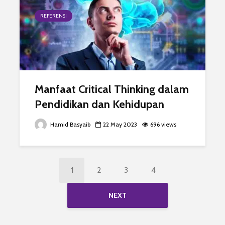
REFERENSI
Manfaat Critical Thinking dalam
Pendidikan dan Kehidupan
Hamid Basyaib
22 May 2023
696 views
1
2
3
4
NEXT