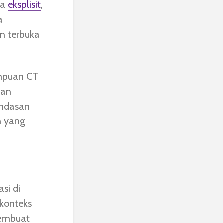
ra
eksplisit
,
a
n terbuka
mpuan CT
gan
andasan
n yang
si di
 konteks
membuat