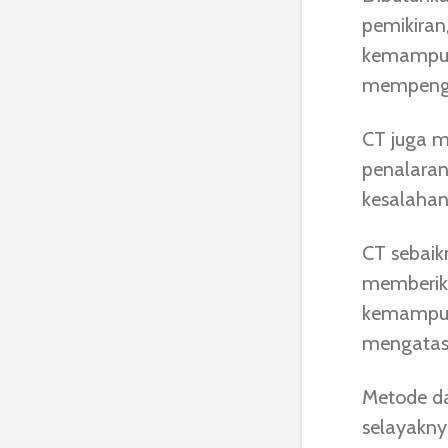
pemikiran,
kemampua
mempenga
CT juga 
penalaran
kesalahan
CT sebaik
memberik
kemampua
mengatasi
Metode d
selayakn