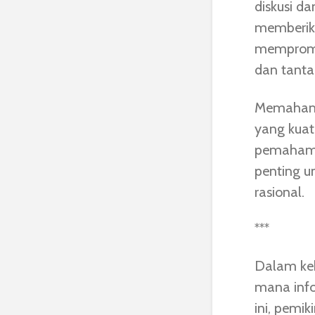
diskusi da
memberika
mempromos
dan tanta
Memahami
yang kuat
pemahaman
penting u
rasional.
***
Dalam kehi
mana info
ini, pemi