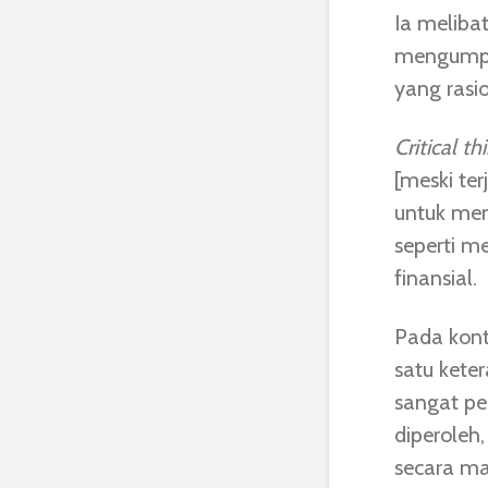
Ia meliba
mengumpul
yang rasi
Critical th
[meski te
untuk men
seperti m
finansial.
Pada kont
satu kete
sangat pe
diperoleh
secara man