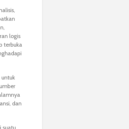
lisis,
batkan
n,
an logis
p terbuka
nghadapi
 untuk
sumber
dalamnya
ansi, dan
 suatu