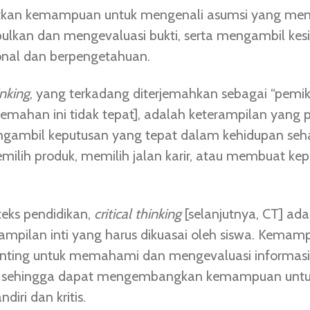
tkan kemampuan untuk mengenali asumsi yang mend
kan dan mengevaluasi bukti, serta mengambil kes
onal dan berpengetahuan.
inking
, yang terkadang diterjemahkan sebagai “pemikir
rjemahan ini tidak tepat], adalah keterampilan yang 
gambil keputusan yang tepat dalam kehidupan sehar
emilih produk, memilih jalan karir, atau membuat ke
eks pendidikan,
critical thinking
[selanjutnya, CT] ada
rampilan inti yang harus dikuasai oleh siswa. Kemamp
nting untuk memahami dan mengevaluasi informas
, sehingga dapat mengembangkan kemampuan untuk
diri dan kritis.