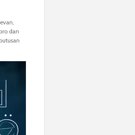
evan,
pro dan
eputusan