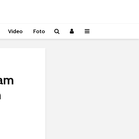
Video
Foto
lam
n