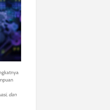
ingkatnya
ampuan
asi, dan