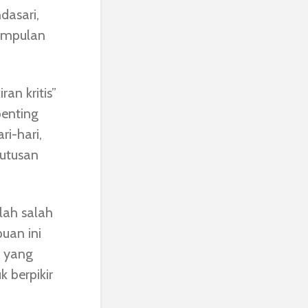
asari,
impulan
an kritis”
penting
i-hari,
putusan
lah salah
uan ini
i yang
 berpikir