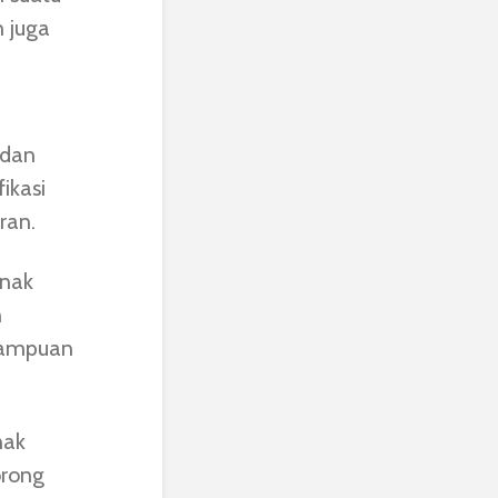
n juga
 dan
ikasi
ran.
anak
n
mampuan
nak
orong