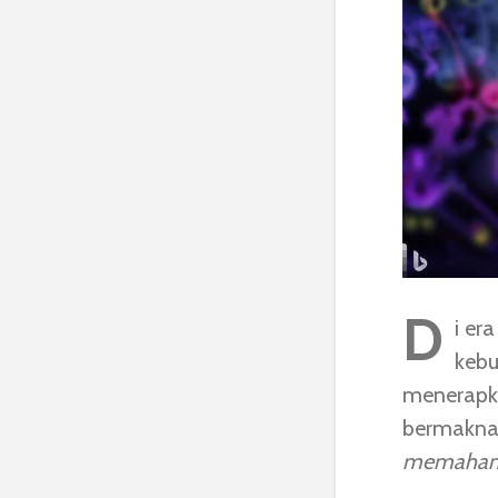
D
i er
keb
menerap
bermakn
memahami 