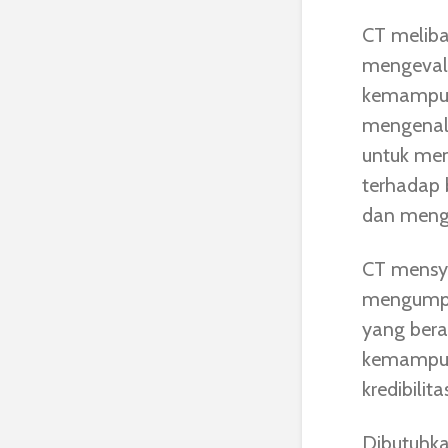
CT meliba
mengevalu
kemampua
mengenali
untuk men
terhadap
dan menge
CT mensy
mengumpul
yang ber
kemampuan
kredibilit
Dibutuhka