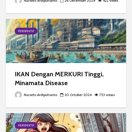
Nurseto Ardiputranto
28 December 2024
422 views
PERSPEKTIF
IKAN Dengan MERKURI Tinggi,
Minamata Disease
Nurseto Ardiputranto
30 October 2024
753 views
PERSPEKTIF