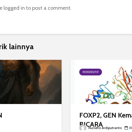
be
logged in
to post a comment.
rik lainnya
PERSPEKTIF
N
FOXP2, GEN Ke
BICARA
Nurseto Ardiputranto
3