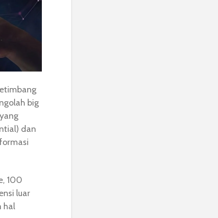
ketimbang
ngolah big
 yang
tial) dan
formasi
e, 100
ensi luar
 hal