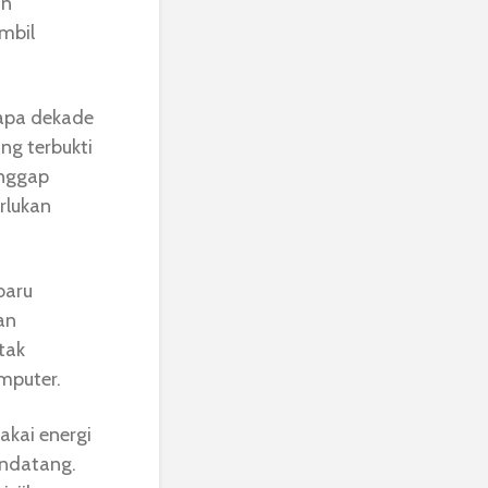
an
mbil
apa dekade
ang terbukti
anggap
rlukan
baru
an
tak
mputer.
kai energi
endatang.