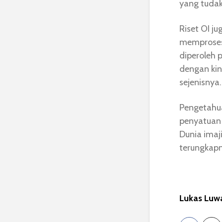
yang tudak
Riset OI 
memproses 
diperoleh 
dengan kine
sejenisnya.
Pengetahua
penyatuan
Dunia imaj
terungkapn
Lukas Luw