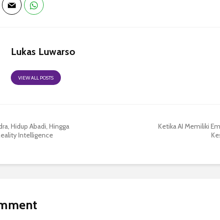
Lukas Luwarso
VIEW ALL POSTS
dra, Hidup Abadi, Hingga
Ketika AI Memiliki E
eality Intelligence
Ke
omment