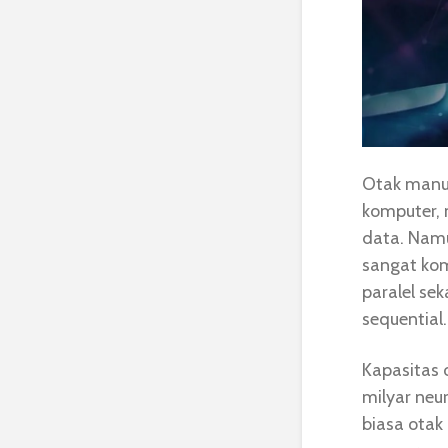
Otak manu
komputer, 
data. Namu
sangat kom
paralel se
sequential.
Kapasitas 
milyar neur
biasa otak