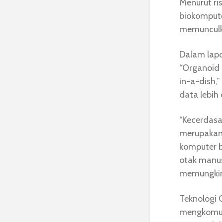
Menurut ris
biokomput
memunculk
Dalam lapor
“Organoid I
in-a-dish
data lebih 
“Kecerdasa
merupakan
komputer b
otak manus
memungkink
Teknologi 
mengkomun