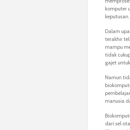
memproses
komputer u
keputusan.
Dalam upa
terakhir te
mampu mem
tidak cuku
gajet untu
Namun tida
biokompute
pembelajar
manusia da
Biokompute
dari sel o