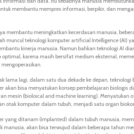
 informasi dan data. Itu sebabnya manusia membutuhk
ntuk membantu mempres informasi, berpikir, dan menga
ya membantu meningkatkan kecerdasan manusia, beber
lah muncul teknologi komputer artificial Intelligence (AI) y
bantu kinerja manusia. Namun bahkan teknologi AI di
p optimal, karena masih bersifat medium eksternal, meme
k mengoperasikan.
k lama lagi, dalam satu dua dekade ke depan, teknologi 
r akan bisa menyatukan konsep pembelajaran biologis d
an mesin (bioloical and machine learning). Menyatukan o
n otak komputer dalam tubuh, menjadi satu organ bioko
r yang ditanam (implanted) dalam tubuh manusia, mema
tak manusia, akan bisa terwujud dalam beberapa tahun m