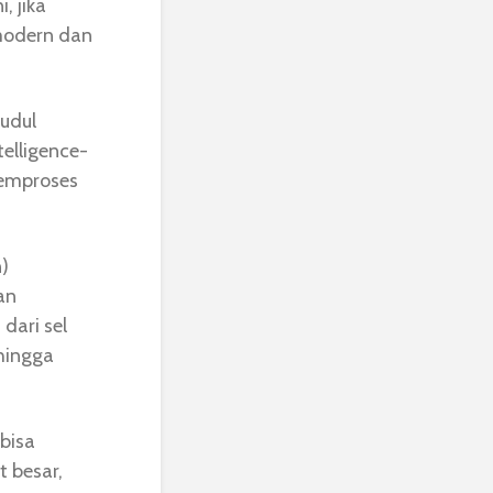
, jika
modern dan
judul
telligence-
memproses
)
an
dari sel
ehingga
bisa
 besar,