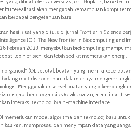
et yang dibuat oleh Universitas John Hopkins, baru-baru ini
er itu terealisasi akan mengubah kemampuan komputer 
an berbagai pengetahuan baru.
an hasil riset yang ditulis di jurnal Frontier in Science ber
ntelligence (OI): The New Frontier in Biocomputing and In
,” 28 Februari 2023, menyebutkan biokomputing mampu 
cepat, lebih efisien, dan lebih sedikit memerlukan energi.
n organoid” (OI, sel otak buatan yang memliki kecerdasan
 bidang multidisipliner baru dalam upaya mengembangk
iologis. Menggunakan sel-sel buatan yang dikembangkan 
ia menjadi brain organoids (otak buatan, atau tiruan), s
an interaksi teknologi brain-machine interface.
OI memerlukan model algoritma dan teknologi baru untuk 
ikasikan, memproses, dan menyimpan data yang sangat