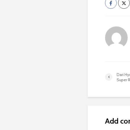
Dari Hy
Super R
Add c