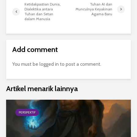
Ketidakpastian Dunia,
Tuhan AI dan
Dialektika antara
Munculnya Keyakinan
Tuhan dan Setan
Agama Baru
dalam Manusia
Add comment
You must be
logged in
to post a comment.
Artikel menarik lainnya
PERSPEKTIF