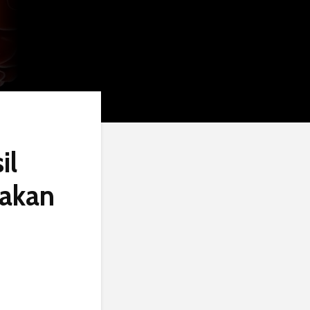
il
takan