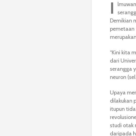
I
lmuwan 
serangg
Demikian m
pemetaan o
merupakan 
“Kini kita 
dari Univer
serangga ya
neuron (se
Upaya meme
dilakukan 
itupun tida
revolusione
studi otak
daripada 