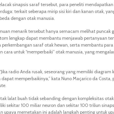
acak sinapsis saraf tersebut, para peneliti mendapatka
rduga: terkait seberapa mirip sisi kiri dan kanan otak, ya
rbeda dengan otak manusia.
muan menarik tersebut hanya semacam melihat puncak g
ktom lengkap dapat membantu menjawab pertanyaan te
 perkembangan saraf otak hewan, serta membantu para
 cara untuk “memperbaiki” otak manusia, yang mengala
 “Jika radio Anda rusak, seseorang yang memiliki diagram 
 dapat memperbaikinya,” kata Nuno Maçarico da Costa, pe
ute.
tak lalat buah tidak sebanding dengan kompleksitas ota
ki sekitar 100 miliar neuron dan sekitar 100 triliun sinaps
an upaya memetakan ini adalah langkah penting untuk up