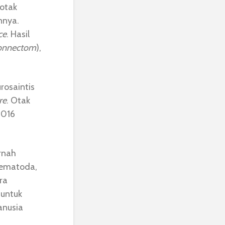
 otak
nnya.
ce
. Hasil
onnectom
),
urosaintis
re
. Otak
.016
rnah
 nematoda,
ra
 untuk
anusia