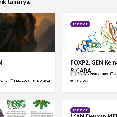
rik lainnya
PERSPEKTIF
N
FOXP2, GEN Ke
BICARA
Nurseto Ardiputranto
3
ranto
3 July 2025
420 views
451 views
PERSPEKTIF
IKAN Dengan ME