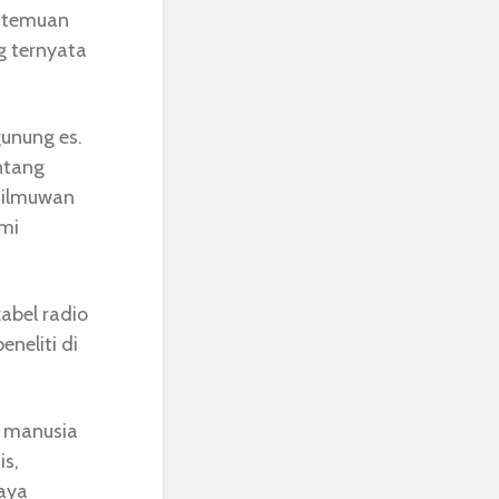
n temuan
ng ternyata
unung es.
ntang
 ilmuwan
mi
kabel radio
neliti di
k manusia
is,
aya