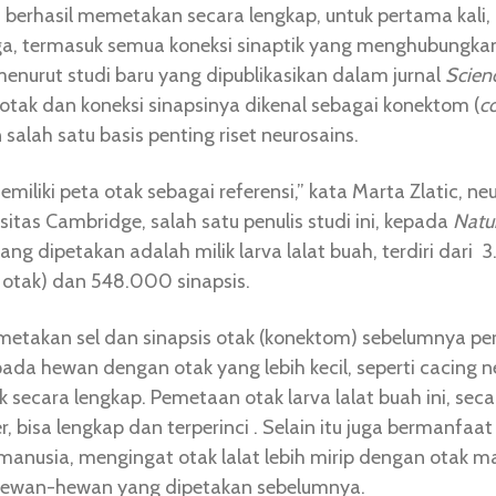
berhasil memetakan secara lengkap, untuk pertama kali,
a, termasuk semua koneksi sinaptik yang menghubungka
enurut studi baru yang dipublikasikan dalam jurnal
Scien
tak dan koneksi sinapsinya dikenal sebagai konektom (
c
salah satu basis penting riset neurosains.
memiliki peta otak sebagai referensi,” kata Marta Zlatic, ne
sitas Cambridge, salah satu penulis studi ini, kepada
Natu
ng dipetakan adalah milik larva lalat buah, terdiri dari 3
l otak) dan 548.000 sinapsis.
takan sel dan sinapsis otak (konektom) sebelumnya pe
pada hewan dengan otak yang lebih kecil, seperti cacing
k secara lengkap. Pemetaan otak larva lalat buah ini, seca
r, bisa lengkap dan terperinci . Selain itu juga bermanfaat
 manusia, mengingat otak lalat lebih mirip dengan otak m
hewan-hewan yang dipetakan sebelumnya.