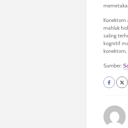
memetakan
Konektom a
mahluk hid
saling terh
kognitif ma
konektom,
Sumber:
Sc