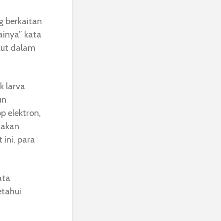
g berkaitan
ainya” kata
kut dalam
k larva
un
 elektron,
nakan
 ini, para
ata
etahui