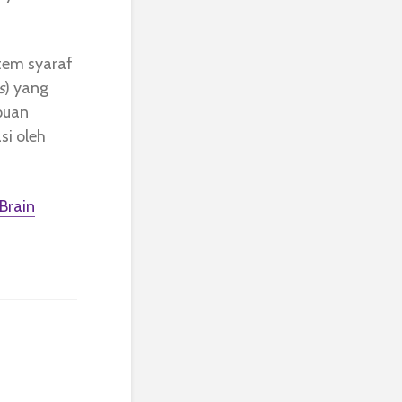
tem syaraf
s
) yang
uan
si oleh
Brain