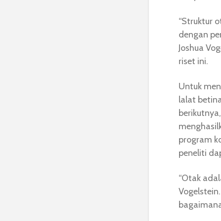
“Struktur 
dengan pen
Joshua Vog
riset ini.
Untuk meng
lalat beti
berikutnya
menghasilk
program ko
peneliti d
“Otak adal
Vogelstein
bagaimana 