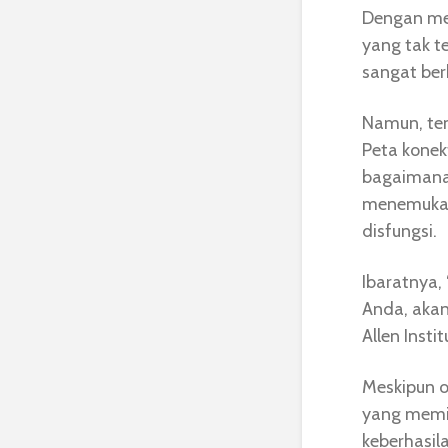
Dengan mel
yang tak te
sangat be
Namun, te
Peta kone
bagaimana
menemukan
disfungsi.
Ibaratnya,
Anda, akan
Allen Instit
Meskipun o
yang memili
keberhasil