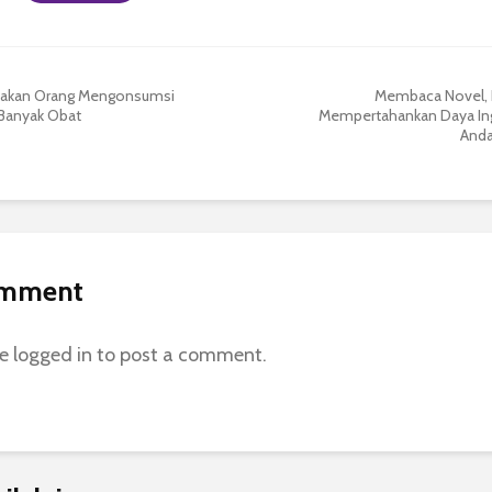
akan Orang Mengonsumsi
Membaca Novel, 
 Banyak Obat
Mempertahankan Daya Ing
And
omment
be
logged in
to post a comment.