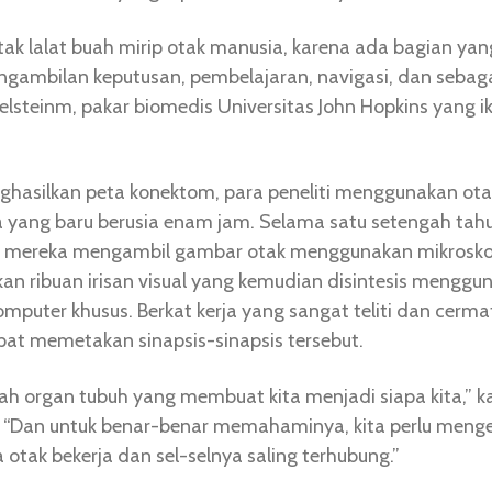
otak lalat buah mirip otak manusia, karena ada bagian yan
gambilan keputusan, pembelajaran, navigasi, dan sebag
elsteinm, pakar biomedis Universitas John Hopkins yang i
hasilkan peta konektom, para peneliti menggunakan ota
na yang baru berusia enam jam. Selama satu setengah tah
, mereka mengambil gambar otak menggunakan mikroskop
an ribuan irisan visual yang kemudian disintesis menggu
mputer khusus. Berkat kerja yang sangat teliti dan cermat
apat memetakan sinapsis-sinapsis tersebut.
ah organ tubuh yang membuat kita menjadi siapa kita,” k
. “Dan untuk benar-benar memahaminya, kita perlu meng
otak bekerja dan sel-selnya saling terhubung.”