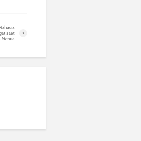
Rahasia
at saat
a Menua