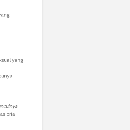
yang
eksual yang
punya
unculnya
as pria