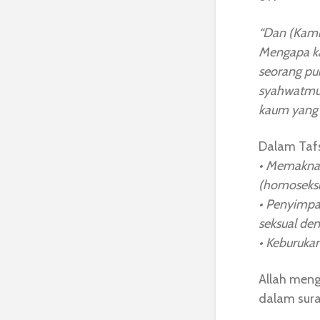
“Dan (Kami
Mengapa ka
seorang pu
syahwatmu 
kaum yang 
Dalam Tafs
• Memaknai
(homoseksu
• Penyimpa
seksual den
• Keburuka
Allah men
dalam surat