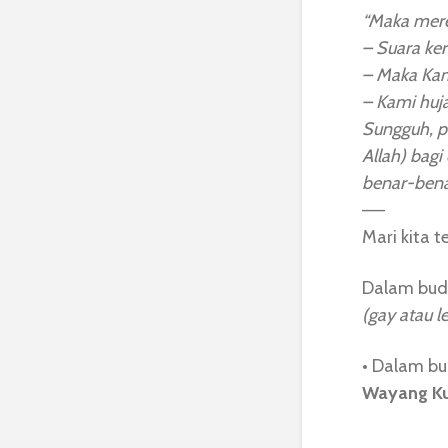
“Maka mere
– Suara ker
– Maka Kami
– Kami huj
Sungguh, p
Allah) bag
benar-benar
—–
Mari kita
Dalam buda
(gay atau l
• Dalam b
Wayang Kul