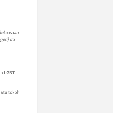
(kekuasaan
eri) itu
ah
LGBT
satu tokoh