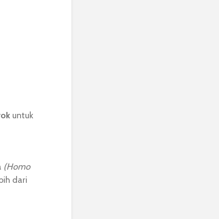
rok
untuk
a
(Homo
bih dari