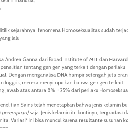
selain manusia,
&
 ditilik sejarahnya, fenomena Homoseksualitas sudah terjad
yang lalu.
ika Andrea Ganna dari Broad Institute of
MIT
dan
Harvard
penelitian tentang gen gen yang terkait dengan perilaku
ual
. Dengan menganalisa
DNA
hampir setengah juta oran
n Inggris, mereka menyimpulkan bahwa gen gen terkait,
g jawab atas antara 8% ~ 25% dari perilaku Homoseksual
enelitian Sains telah menetapkan bahwa jenis kelamin b
i & perempuan)
saja. Jenis kelamin itu kontinyu,
tergradasi
da
ita. Variasi² ini bisa muncul karena
resultante
susunan
k