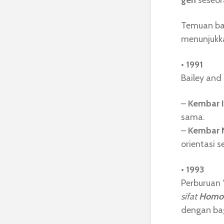
gen
seseor
Temuan bar
menunjuk
• 1991
Bailey and
–
Kembar I
sama.
–
Kembar N
orientasi 
• 1993
Perburuan 
sifat
Homos
dengan ba