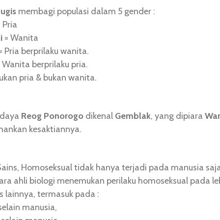
ugis
membagi populasi dalam 5 gender :
 Pria
i
= Wanita
= Pria berprilaku wanita.
 Wanita berprilaku pria.
ukan pria & bukan wanita.
udaya
Reog Ponorogo
dikenal
Gemblak
, yang dipiara
Wa
ankan kesaktiannya.
Sains, Homoseksual tidak hanya terjadi pada manusia saj
Para ahli biologi menemukan perilaku homoseksual pada le
s lainnya, termasuk pada :
selain manusia,