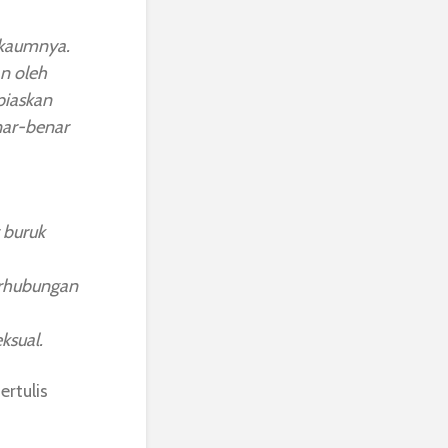
 kaumnya.
n oleh
piaskan
nar-benar
 buruk
erhubungan
ksual.
rtulis