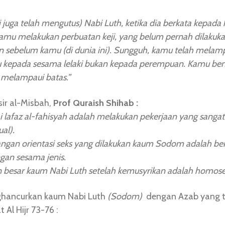
 juga telah mengutus) Nabi Luth, ketika dia berkata kepada
mu melakukan perbuatan keji, yang belum pernah dilakuka
n sebelum kamu (di dunia ini). Sungguh, kamu telah melam
kepada sesama lelaki bukan kepada perempuan. Kamu be
melampaui batas.”
ir al-Misbah,
Prof Quraish Shihab :
 lafaz al-fahisyah adalah melakukan pekerjaan yang sangat
al).
ngan orientasi seks yang dilakukan kaum Sodom adalah b
gan sesama jenis.
n besar kaum Nabi Luth setelah kemusyrikan adalah homose
ghancurkan kaum Nabi Luth
(Sodom)
dengan Azab yang te
 Al Hijr 73-76 :