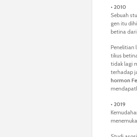
• 2010
Sebuah stu
gen itu dih
betina dar
Penelitian
tikus beti
tidak lagi
terhadap j
hormon F
mendapatka
• 2019
Kemudahan
menemukan
Studi asos