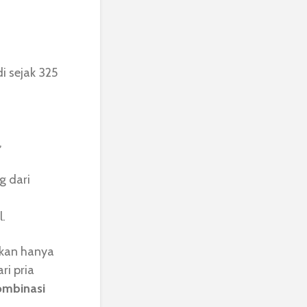
i sejak 325
,
g dari
.
ukan hanya
ri pria
ombinasi