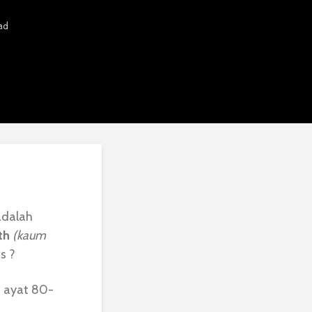
ad
adalah
th
(kaum
s ?
f ayat 80-