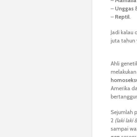
–
Mamalia
–
Unggas
–
Reptil
.
Jadi kalau
juta tahun 
Ahli genet
melakukan 
homoseks
Amerika da
bertanggun
Sejumlah p
2
(laki lak
sampai wan