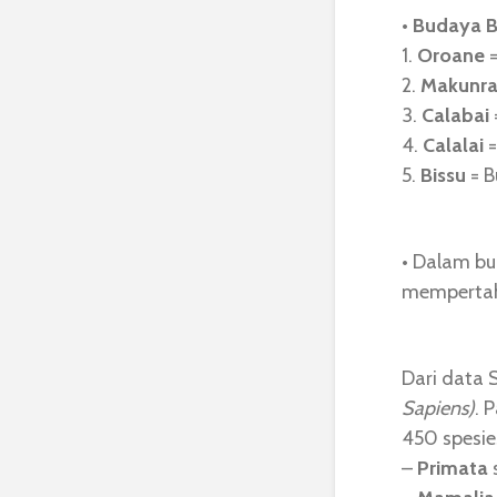
•
Budaya B
1.
Oroane
=
2.
Makunra
3.
Calabai
4.
Calalai
=
5.
Bissu
= B
• Dalam b
mempertah
Dari data 
Sapiens)
. 
450 spesie
–
Primata