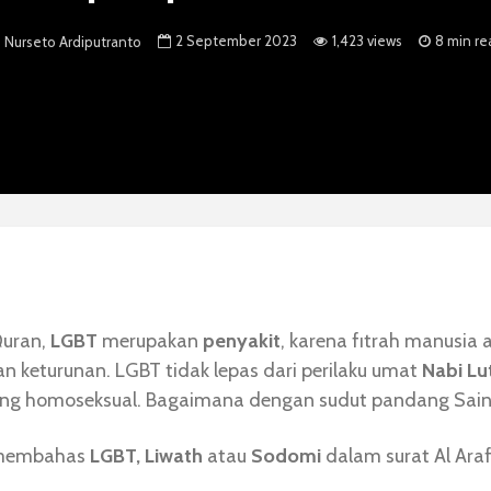
2 September 2023
1,423 views
8 min re
Nurseto Ardiputranto
Quran,
LGBT
merupakan
penyakit
, karena fıtrah manusia 
an keturunan. LGBT tidak lepas dari perilaku umat
Nabi Lu
ng homoseksual. Bagaimana dengan sudut pandang Sain
 membahas
LGBT, Liwath
atau
Sodomi
dalam surat Al Ara