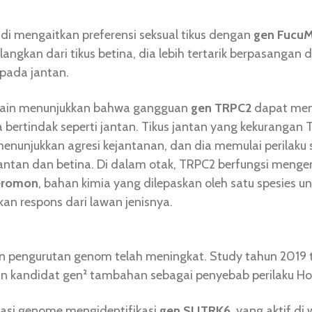
di mengaitkan preferensi seksual tikus dengan
gen Fucu
ilangkan dari tikus betina, dia lebih tertarik berpasangan
ipada jantan.
 lain menunjukkan bahwa gangguan
gen TRPC2
dapat me
na bertindak seperti jantan. Tikus jantan yang kekurangan
 menunjukkan agresi kejantanan, dan dia memulai perilaku 
antan dan betina. Di dalam otak, TRPC2 berfungsi mengen
eromon
, bahan kimia yang dilepaskan oleh satu spesies u
n respons dari lawan jenisnya.
 pengurutan genom telah meningkat. Study tahun 2019 
 kandidat gen² tambahan sebagai penyebab perilaku Ho
iasi genome mengidentifikasi
gen SLITRK6
, yang aktif di