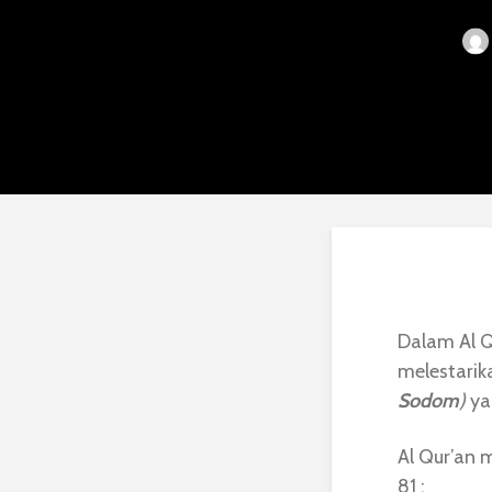
Dalam Al 
melestarik
Sodom
)
ya
Al Qur’an
81 :