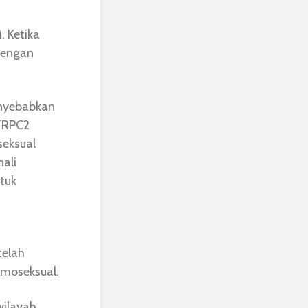
M
. Ketika
 dengan
nyebabkan
 TRPC2
seksual
ali
ntuk
telah
moseksual.
 wilayah