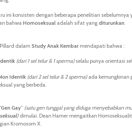
ang.
u ini konsisten dengan beberapa penelitian sebelumnya 
kan bahwa
Homoseksual
adalah sifat yang
diturunkan
.
 Pillard dalam
Study Anak Kembar
mendapati bahwa :
dentik
(dari 1 sel telur & 1 sperma)
selalu punya orientasi s
on Identik
(dari 2 sel telur & 2 sperma)
ada kemungkinan 
seksual yang berbeda.
“
Gen Gay
”
(satu gen tunggal yang diduga menyebabkan m
eksual
)
dimulai. Dean Hamer mengaitkan Homoseksualit
gian Kromosom X.