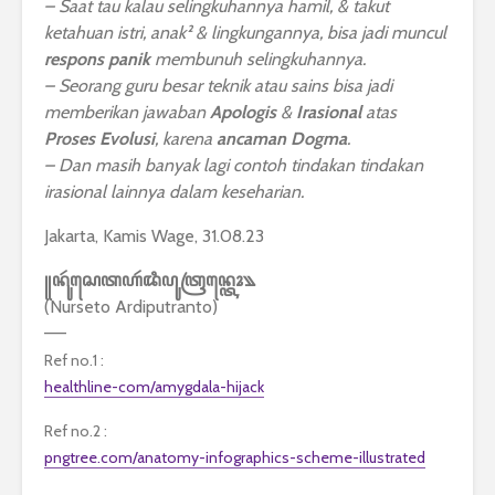
– Saat tau kalau selingkuhannya hamil, & takut
ketahuan istri, anak² & lingkungannya, bisa jadi muncul
respons
panik
membunuh selingkuhannya.
– Seorang guru besar teknik atau sains bisa jadi
memberikan jawaban
Apologis
&
Irasional
atas
Proses Evolusi
, karena
ancaman Dogma
.
– Dan masih banyak lagi contoh tindakan tindakan
irasional lainnya dalam keseharian.
Jakarta, Kamis Wage, 31.08.23
꧋ꦤꦸꦂꦱꦺꦠꦲꦂꦢꦶꦥꦸꦠꦿꦤ꧀ꦠꦺꦴ꧉
(Nurseto Ardiputranto)
—–
Ref no.1 :
healthline-com/amygdala-hijack
Ref no.2 :
pngtree.com/anatomy-infographics-scheme-illustrated